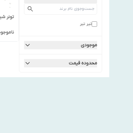
تونر شیر
تير تير
ناموجود
موجودی
محدوده قیمت