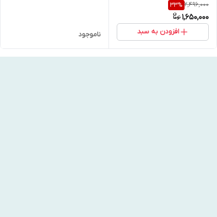
2,496,000
33
%
30میل اصل
1,650,000
افزودن به سبد
ناموجود