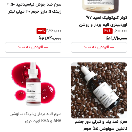
سرم ضد جوش نیاسینامید ۱۰٪ +
زینک ۱٪ دارو حجم ۳۰ میلی لیتر
تونر گلیکولیک اسید 7%
اوردیینری لایه بردار و روشن
2,760,000
2,600,000
36
%
27
%
کننده حجم 240 میل اورجینال
1,740,000
1,890,000
افزودن به سبد
افزودن به سبد
سرم لایه بردار پیلینگ سلوشن
AHA و BHA اوردینری
سرم ضد پف و تیرگی دور چشم
کافئین سولوشن 5% حجم