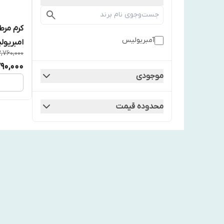
کرم مرط
آمبریولیس
امبریو
2,760,000
790,000
موجودی
محدوده قیمت