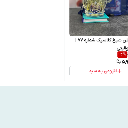
عطر ادکلن شیخ کلاسیک شماره 77 |
الیتی
36
%
5,
افزودن به سبد