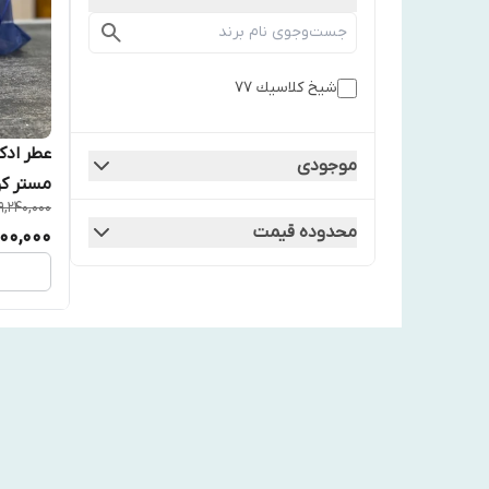
شيخ كلاسيك ٧٧
موجودی
مستر کو
9,240,000
محدوده قیمت
900,000