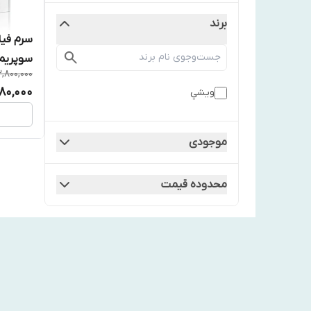
برند
سرم فیل
سوپریم وی
,800,000
980,000
ويشي
موجودی
محدوده قیمت