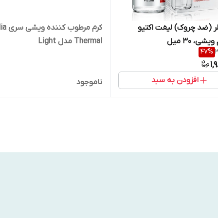
ر (ضد چروک) لیفت اکتیو
کرم مرطوب
شی، 30 میل
Thermal مدل Light
47
%
3
1,
افزودن به سبد
ناموجود