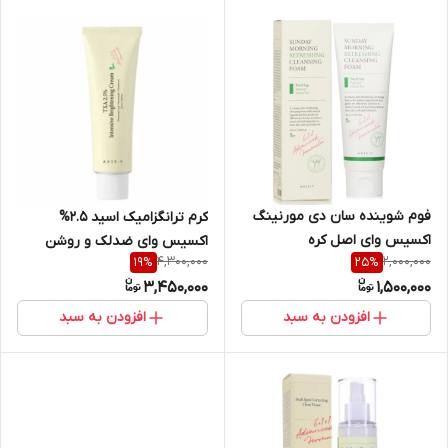
فوم شوینده سان دی مورنینگ
کرم ترانگزامیک اسید ۲.۵%
اکسیس وای اصل کره
اکسیس وای ضدلک و روشن
4,300,000
2,000,000
19
%
25
%
کننده اصل
3,450,000
1,500,000
افزودن به سبد
افزودن به سبد