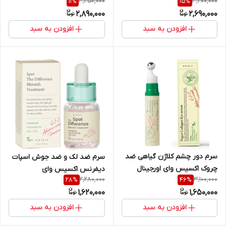
3,250,000
3,200,000
11
%
15
%
اسپات
آلفاآربوتین+ 5% نیاسینامید
2,890,000
2,690,000
افزودن به سبد
افزودن به سبد
سرم دور چشم کلاژن گیاهی ضد
سرم ضد لک و ضد جوش اسپات
چروک اکسیس وای اورجینال
دیفرنس اکسیس وای
2,280,000
3,100,000
28
%
46
%
1,620,000
1,650,000
افزودن به سبد
افزودن به سبد