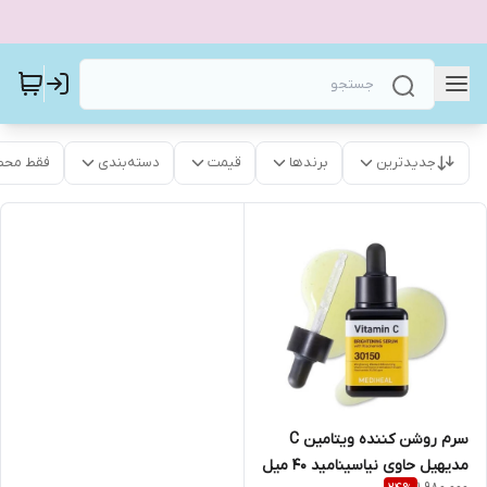
جدیدترین
برندها
قیمت
دسته‌بندی
فقط محص
سرم روشن کننده ویتامین C
مدیهیل حاوی نیاسینامید 40 میل