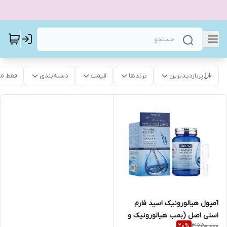
پربازدیدترین
برندها
قیمت
دسته‌بندی
فقط م
آمپول هیالورونیک اسید فارم
استی اصل (بمب هیالورونیک و
3,650,000
20
%