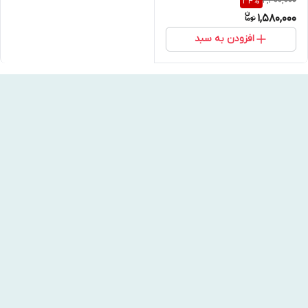
2,400,000
34
%
1,580,000
افزودن به سبد