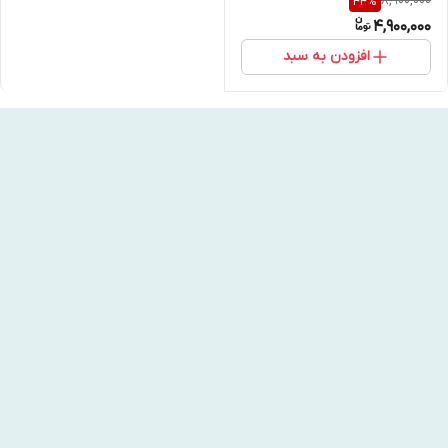
8,900,000
44
%
4,900,000
افزودن به سبد