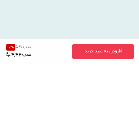
چند قطره از سرم را روی پوست صورت و گردن بریزید.
به‌آرامی ماساژ دهید تا کاملاً جذب شود.
روزی ۱ تا ۲ بار (صبح و شب) استفاده شود.
در طول روز حتماً از ضدآفتاب استفاده کنید
5,400,000
17
%
افزودن به سبد خرید
4,440,000
برگشت به بالا