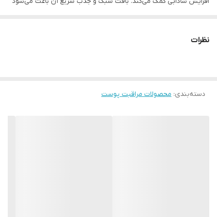
افزایش شادابی کمک می‌کند. بافت سبک و جذب سریع آن باعث می‌شود
برای استفاده روزانه مناسب باشد.
ویژگی‌ها:
نظرات
حاوی گلوتاتیون با خاصیت آنتی‌اکسیدانی قوی
کمک به روشن‌تر شدن و شفافیت پوست
کاهش لک و تیرگی‌های پوستی
دسته‌بندی
:
محصولات مراقبت پوست
تقویت و تغذیه پوست با مجموعه ویتامین‌ها
بافت سبک با جذب سریع
مناسب انواع پوست
رطوبت رسان
ترکیبات سرم ضد لک ویتامین سی نامبوزین شماره ۵
ویتامین C – قلب روشن‌کنندگی
ویتامین C یکی از قدرتمندترین آنتی‌اکسیدان‌هاست که در کاهش لک،