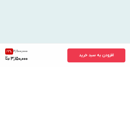
3,900,000
19
%
افزودن به سبد خرید
3,150,000
برگشت به بالا