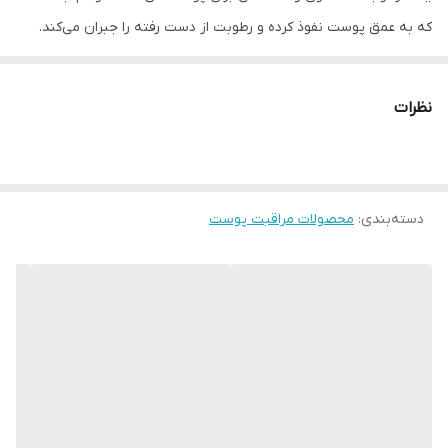
که به عمق پوست نفوذ کرده و رطوبت از دست رفته را جبران می‌کند.
این کرم با هیالورونیک اسید ۳۰۰۰ppm، آبرسانی عمیق فراهم کرده و حس
خشکی، کشیدگی و خستگی پوست را کاهش می‌دهد.
نظرات
با استفاده منظم، کرم کوزارکس باعث افزایش لطافت، نرمی و شادابی
پوست شده و چین و چروک‌های سطحی را هدف قرار می‌دهد.
دسته‌بندی
:
محصولات مراقبت پوست
مزایای استفاده از کرم مرطوب کننده و آبرسان هیالورونیک اسید
کوزارکس:
آبرسانی عمیق و فوری
: کرم هیالورونیک اسید کوزارکس به‌طور فوری
رطوبت از دست رفته پوست را بازمی‌گرداند و پوست شما را نرم و
مرطوب می‌کند.
مناسب برای پوست حساس
: فرمول ملایم این کرم آن را به‌ویژه برای
پوست‌های حساس مناسب می‌سازد.