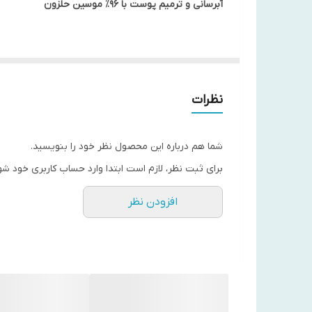
آبرسانی و ترمیم پوست با ۹۶٪ موسین حلزون​
ویژگی‌های محصول:
اسنس حلزون کوزارک
الکل و عطر مصنوعی بوده و برای انواع پوست، حتی پو
نظرات
فرمولاسیون و کشور سازنده:
این اسنس در کره جنوبی تولید شده و فرمولاسیون آن بر
شما هم درباره این محصول نظر خود را بنویسید.
ترمیم‌کنندگی و ضدالتهابی بالایی دارد.
برای ثبت نظر، لازم است ابتدا وارد حساب کاربری خود شو
مزایا:
افزودن نظر
ترمیم‌کننده بافت آسیب‌دیده پوست
آبرسان قوی و متعادل‌کننده چربی و رطوبت
بهبود ظاهر زخم‌ها، جای جوش و لک‌های پوستی
ضدالتهاب و آرام‌بخش پوست‌های تحریک‌شده
فاقد مواد مضر برای پوست‌های حساس