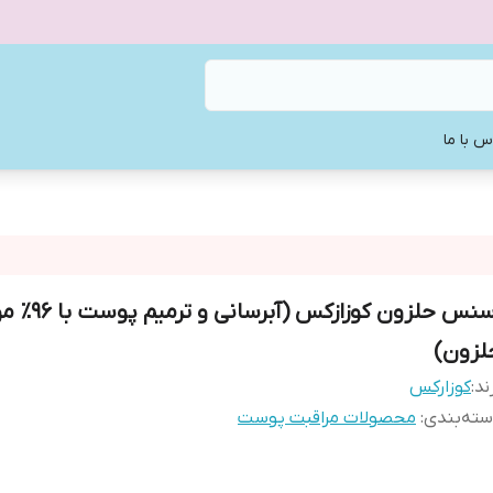
س با ما
اسنس حلزون کوزازکس (
لزون​)
ند:
کوزارکس
ته‌بندی
:
محصولات مراقبت پوست