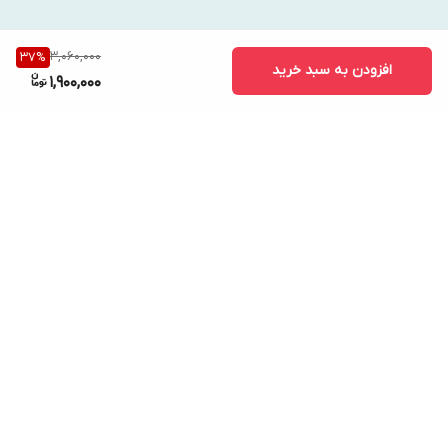
3,060,000
37
%
افزودن به سبد خرید
1,900,000
برگشت به بالا