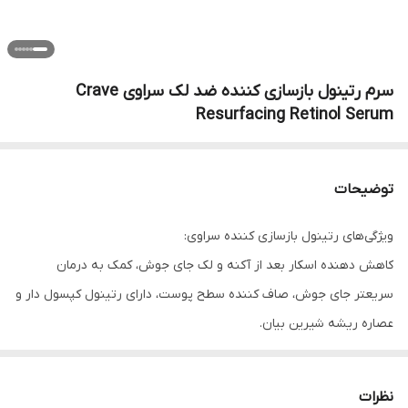
سرم رتینول بازسازی کننده ضد لک سراوی Crave
Resurfacing Retinol Serum
توضیحات
ویژگی‌های رتینول بازسازی کننده سراوی:
کاهش دهنده اسکار بعد از آکنه و لک جای جوش، کمک به درمان
سریعتر جای جوش، صاف کننده سطح پوست، دارای رتینول کپسول دار و
عصاره ریشه شیرین بیان.
تنها محصولی که میتونه تا یه ماه دیگه همه جای جوشاتو از بین ببره.
کاهش دهنده اسکار بعد از آکنه، کاهش دهنده لک جای جوش، کمک به
نظرات