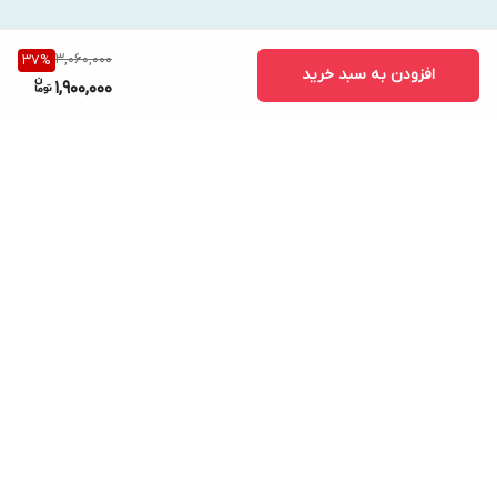
3,060,000
37
%
افزودن به سبد خرید
1,900,000
برگشت به بالا