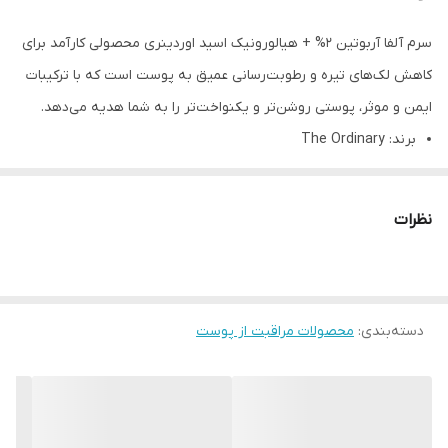
سرم آلفا آربوتین 2% + هیالورونیک اسید اوردینری محصولی کارآمد برای
کاهش لک‌های تیره و رطوبت‌رسانی عمیق به پوست است که با ترکیبات
ایمن و موثر، پوستی روشن‌تر و یکنواخت‌تر را به شما هدیه می‌دهد.
برند: The Ordinary
حجم: 30میلی‌لیتر
نظرات
ساخت کشور: کانادا
آلفا آربوتین 2%: کاهش دهنده تولید ملانین و کمک به از بین بردن
لک‌های تیره.
دسته‌بندی
:
محصولات مراقبت از پوست
هیالورونیک اسید: مرطوب‌کننده عمیق برای حفظ نرمی و لطافت
پوست.
بافت سبک: جذب سریع و بدون احساس چربی روی پوست.
فاقد مواد مضر: مناسب برای انواع پوست، حتی پوست‌های حساس.