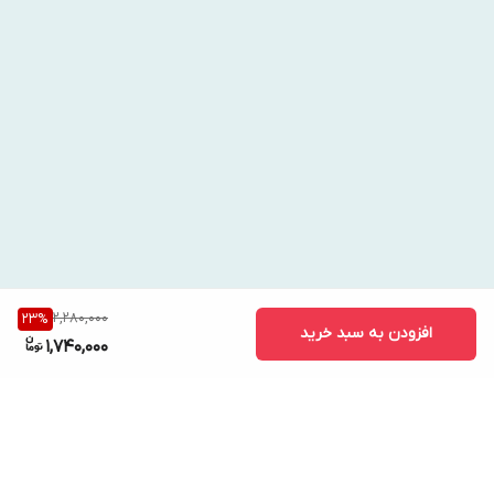
حفظ خاصیت ارتجاعی آن کمک می‌کند و از پیری زودرس و چین و
چروک جلوگیری می‌کند.
2,280,000
23
%
افزودن به سبد خرید
1,740,000