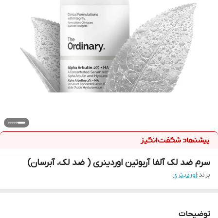
سرم ضد لک آلفا آربوتین اوردینری ( ضد لک، آبرسان)
برند:
اوردينري
توضیحات