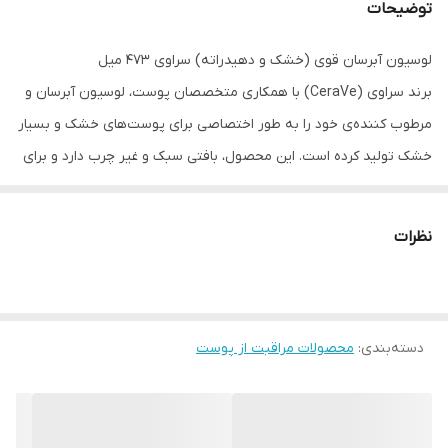
توضیحات
لوسیون آبرسان قوی (خشک و دهیدراته) سراوی ۴۷۳ میل
برند سراوی (CeraVe) با همکاری متخصصان پوست، لوسیون آبرسان و
مرطوب کننده‌ی خود را به طور اختصاصی برای پوست‌های خشک و بسیار
خشک تولید کرده است. این محصول، بافتی سبک و غیر چرب دارد و برای
استفاده روی پوست صورت و بدن مناسب است.
نظرات
ویژگی‌ها:
مرطوب‌کننده و کمک به بازسازی سد محافظ پوست صورت و بدن با ۳
سرامید ضروری و اسید هیالورونیک
دسته‌بندی
:
محصولات مراقبت از پوست
آبرسانی و تغذیه پوست با مواد مغذی مورد نیاز
بازسازی رطوبت طبیعی پوست
افزایش خاصیت ارتجاعی و جلوگیری از مسدود شدن منافذ پوست
جلوگیری از پیری زودرس سطح پوست