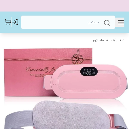
نیکورا
/
كمربند ماساژور