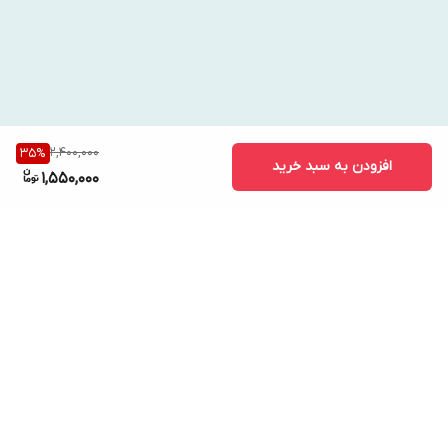
مزایای استفاده:
کاهش دردهای شدید قاعدگی بدون نیاز به دارو
بهبود جریان خون در ناحیه شکم و کمر
کاهش استرس و افزایش آرامش ذهنی
مناسب برای استفاده روزانه در زمان قاعدگی
2,400,000
35
%
افزودن به سبد خرید
1,550,000
برگشت به بالا