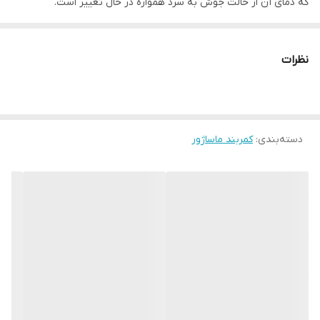
که دمای آن از حالت جوش به سرد همواره در حال تغییر است.
کمربند همیار به راحتی در دسترس است و سریع گرم میشود. نیاز به
جوش آوردن آب و آمادگی خاصی نیست. همچنین خطرات سوختگی بر اثر
نظرات
آب جوش را ندارد.
دارای کش پَهن و قابل تنظیم است که به شما اجازه میدهد در هر حالتی
قابل استفاده باشد! برخلاف کیسه آبگرم که فقط هنگام استراحت قابل
دسته‌بندی
:
كمربند ماساژور
استفاده است و اجازه تحرک نمیدهد.
در زمستان بعنوان گرم کن شکم و پهلوها نیز قابل استفاده است. علاوه
بر گرم کردن شکم، برای کمر نیز مناسب است. باتری 1800 میلی آمپری این
کمربند با 2 الی 3 ساعت شارژ، فول شارژ میشود و برای استفاده به مدت
حدودا 2ساعت با بیشترین درجه حرارت کافی ست.
شارژ توسط کابل type-C انجام میشود که در بسته بندی نیز وجود دارد.
پشت این کمربند گرم کننده، از پارچه مخملی super-soft استفاده شده
که بسیار لطیف است و حس خوبی را هنگام تماس با بدن منتقل کند.