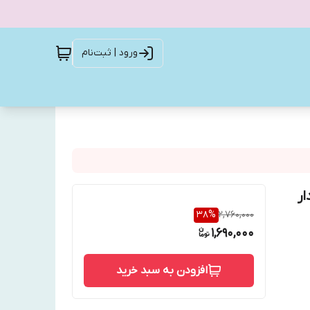
ورود | ثبت‌نام
ر
38
%
2,760,000
1,690,000
افزودن به سبد خرید