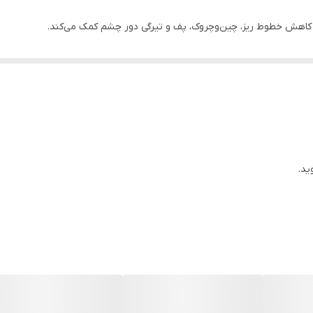
ه کاهش خطوط ریز، چین‌وچروک، پف و تیرگی دور چشم کمک می‌کند.
راف چشم شاداب‌تر، سفت‌تر و روشن‌تر به نظر برسد. مناسب افرادی است که ب
قوی ضدچروک دارد، بلکه با
سری فلزی و ویبره اتوماتیک
خود، جذب مواد فعال را 
ید.
حلقه‌های تیره
ی و بهبود شادابی پوست
اس اطراف چشم