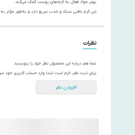
بهتر مواد فعال به لایه‌های پوست کمک می‌کند.
این کرم بافتی سبک و جذب سریع دارد و به‌طور مؤثر ب
وجود ترکیبات آبرسان و آرام‌بخش باعث می‌شود پوست اط
چشم خود هستند.
برخلاف کرم‌های معمولی، این محصول نه‌تنها یک فرمول 
نظرات
کلینیکی را تنها با یک لمس ساده در خانه فراهم می‌کند.
ترکیبات مؤثر دور چشم ریدل شات وی تی
شما هم درباره این محصول نظر خود را بنویسید.
برای ثبت نظر، لازم است ابتدا وارد حساب کاربری خود شو
افزودن نظر
ویتامین C
: روشن‌کننده و آنتی‌اکسیدان قوی، کاهش 
هیالورونیک اسید
: آبرسانی و حفظ رطوبت پوست
پپتیدهای آرامش‌بخش و تقویت‌کننده
: کاهش خستگ
عصاره‌های گیاهی
: تسکین و محافظت از پوست حس
فاقد پارابن و ترکیبات تحریک‌کننده