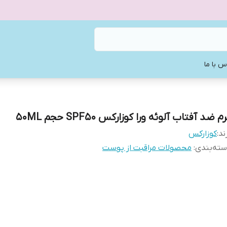
س با ما
م ضد آفتاب آلوئه ورا کوزارکس SPF50 حجم ۵۰ML
ند:
كوزاركس
ته‌بندی
:
محصولات مراقبت از پوست