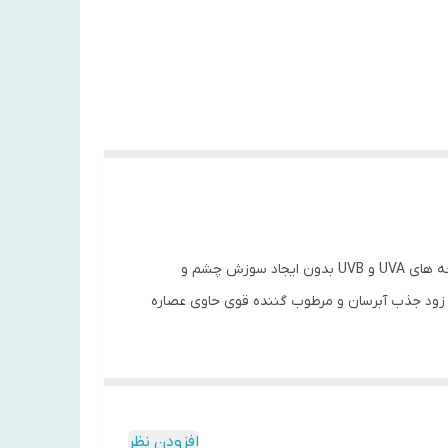
مناسب انواع پوست حتی پوست های مستعد به جوش بدون ایجاد رد سفیدی روی پوست (وایت کست) حفاظت از پوست در برابر اشعه های UVA و UVB بدون ایجاد سوزش چشم و
ود جذب آبرسان و مرطوب گننده قوی حاوی عصاره
افزودن نظر