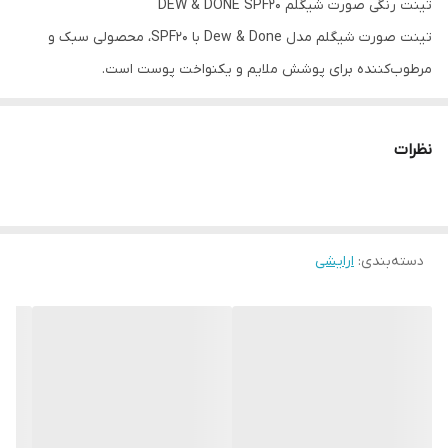
تینت رنگی صورت شیگلم DEW & DONE SPF20
تینت صورت شیگلم مدل Dew & Done با SPF20، محصولی سبک و
مرطوب‌کننده برای پوشش ملایم و یکنواخت پوست است.
این تینت با فرمولاسیون سبک و ترکیبات محافظتی، جلوه‌ای طبیعی و
درخشان به پوست می‌بخشد و برای استفاده روزمره بسیار مناسب است.
نظرات
ترکیبات
ترکیبات مغذی مانند هیالورونیک اسید، عصاره سنتلا، روغن جوجوبا و
عصاره زنجبیل در
تینت پوست SHEGLAM
بدون انسداد منافذ ، به
دسته‌بندی
:
ارایشی
آرامش، آبرسانی و تقویت پوست کمک می‌کنند.
فرمول این محصول کاملاً وگان بوده و مناسب پوست‌های حساس است و
فاقد ترکیبات مضر شیمیایی است، که آن را به گزینه‌ای ایده‌آل برای
استفاده روزانه تبدیل می‌کند.
ویژگی ها
دارای SPF 20 برای محافظت در برابر اشعه‌های مضر خورشید