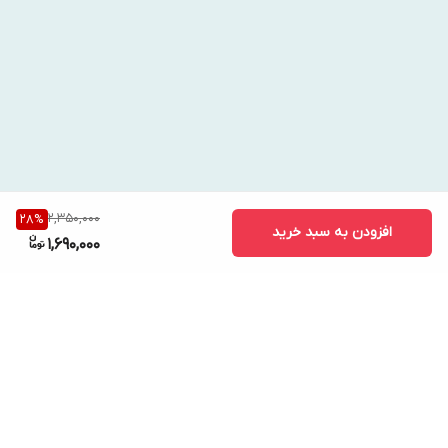
2,350,000
28
%
افزودن به سبد خرید
1,690,000
برگشت به بالا