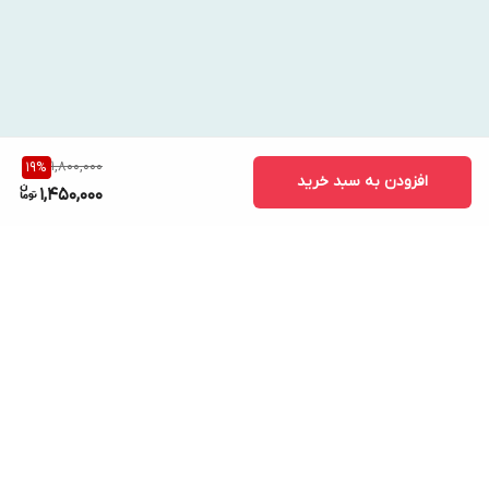
1,800,000
19
%
افزودن به سبد خرید
1,450,000
برگشت به بالا