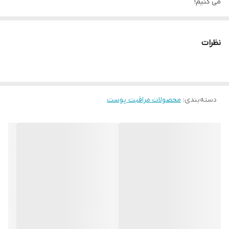
می کنیم!
این ضد آفتاب با فرمولاسیون منحصر به فرد خود، محافظتی کامل و بی
نقص را در برابر اشعه های مضر UV ارائه می دهد و در عین حال، با رنگ
نظرات
طبیعی خود، به پوست شما ظاهری صاف و یکدست می بخشد.
ژل ضد آفتاب ACM مدیسان SPF50
دسته‌بندی
:
محصولات مراقبت پوست
این ضدآفتاب به صورت ژل کاملا نامرئی بوده و می توانید بدون اینکه
نگران رد سفیدی، ایجاد چربی و چسبندگی باشید به راحتی آن را زیر
آرایش یا به تنهایی استفاده کنید. این ضدآفتاب بسیار سبک بوده و
هیچگونه احساس سنگینی بر روی پوست ایجاد نمی کند. این محصول با
درجه حفاظت بالایی که در برابر آفتاب و اشعه های مضر ایجاد می کند،
خصوصا برای کسانی که پوست حساسی دارند بسیار مناسب است.
همچنین بدون عطر و مواد حساسیت زا و غیرکومدون زا است.اگر ورزش
می کنید یا به طور کلی تعریق زیادی دارید، نگران نباشید این ضدآفتاب