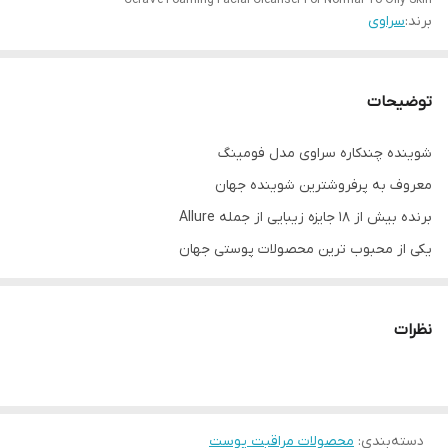
CeraVe Foaming Facial Cleanser For Normal To Oily Skin
برند:
سراوی
توضیحات
شوینده چندکاره سراوی مدل فومینگ
معروف به پرفروشترین شوینده جهان
برنده بیش از ۱۸ جایزه زیبایی از جمله Allure
یکی از محبوب ترین محصولات پوستی جهان
یک پاک کننده می تواند آلودگی ، آرایش و سایر مواد زائد را از بین ببرد ،
اما یک پاک کننده آبرسان ، مانند شوینده سراوی ، می تواند همه این
نظرات
کارها را انجام دهد و همزمان پوست را آبرسانی کند بدون اینکه به سپر
محافظتی طبیعی پوست آسیب بزند و از بین ببرد یا رطوبت طبیعی
پوست را پاک کند(اکثر شوینده های غیر استاندارد و قوی، با خشک کردن
دسته‌بندی
:
محصولات مراقبت پوست
پوست و گرفتن رطوبت و لایه محافظتی آن، موجبات پیری و چین و