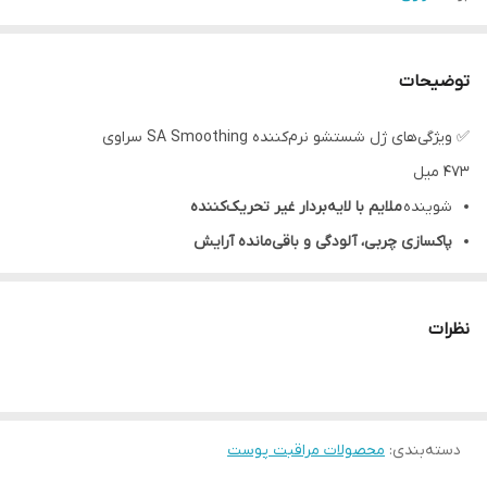
توضیحات
✅ ویژگی‌های ژل شستشو نرم‌کننده SA Smoothing سراوی
۴۷۳ میل
شوینده
ملایم با لایه‌بردار غیر تحریک‌کننده
پاکسازی چربی، آلودگی و باقی‌مانده آرایش
مناسب برای پوست‌های
خشک، زبر و ناهموار
صاف و نرم‌کننده پوست
و اصلاح بافت زبر
نظرات
قابل استفاده برای
پوست مستعد کراتوزیس پیلاریس (Keratosis
Pilaris)
فرمولاسیون فاقد عطر و غیر کومدوژنیک
حاوی
دسته‌بندی
:
محصولات مراقبت پوست
سالیسیلیک اسید، سرامیدها، نیاسینامید و هیالورونیک اسید
هیدرولیز شده