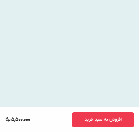
دهید تا کف نرم ایجاد شود.
پوست را به آرامی شستشو داده و سپس با آب ولرم آبکشی کنید.
می‌توان در ادامه از
کرم مرطوب‌کننده قوی SA CeraVe
برای حفظ
رطوبت استفاده کرد.
افزودن به سبد خرید
5,500,000