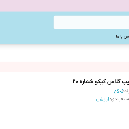
س با ما
يپ گلاس كيكو شماره 20
ند:
كيكو
ته‌بندی
:
ارایشی