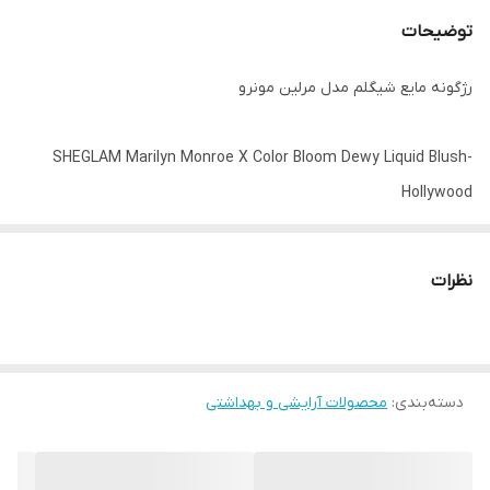
توضیحات
رژگونه مایع شیگلم مدل مرلین مونرو
SHEGLAM Marilyn Monroe X Color Bloom Dewy Liquid Blush-
Hollywood
نظرات
ویژگی های رژگونه مایع شاین شیگلم مدل مرلین مونرو رنگ هالیود
بافت بسیار سبک
دارای اسفنج مخصوص
غیرجوش زا
دسته‌بندی
:
محصولات آرایشی و بهداشتی
ماندگاری بالا
پیگمنت و رنگدهی غنی