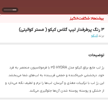
٣ رنگ پرطرفدار ليپ گلاس كيكو ( مستر کوالیتی)
برند:
كيكو
توضیحات
رژ لب مایع براق کیکو مدل 3D HYDRA با فرمولاسیون منحصر به فرد
خود، درخششی خیره‌کننده و حجمی فریبنده به لب‌های شما می‌بخشد.
این رژ لب با ترکیبات مغذی و آبرسان، لب‌ها را نرم و لطیف نگه می‌دارد و
از خشکی و پوسته پوسته شدن آن‌ها جلوگیری می‌کند.
ویژگی‌های رژ لب مایع براق کیکو مدل 3D HYDRA:
براقیت فوق‌العاده:
این رژ لب با انعکاس نور، لب‌ها را حجیم‌تر و