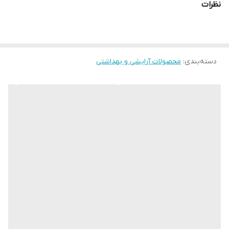
نظرات
درخشان‌تر نشان می‌دهد.
حجم‌دهنده:
با مواد مؤثر موجود در فرمولاسیون خود، لب‌ها را به طور
طبیعی حجیم‌تر می‌کند.
دسته‌بندی
:
آبرسان و مغذی:
محصولات آرایشی و بهداشتی
حاوی عصاره گل Bidens و هیالورونیک اسید برای
آبرسانی و حفظ رطوبت لب‌ها
ماندگاری بالا:
تا چندین ساعت بدون تغییر رنگ و پخش شدن روی
لب‌ها باقی می‌ماند.
بافت نرم و لطیف:
به راحتی روی لب‌ها کشیده می‌شود و احساس
سنگینی ایجاد نمی‌کند.
رنگ‌های متنوع:
در 30 رنگ جذاب و متنوع با تناژهای مختلف برای هر
سلیقه‌ای
مناسب برای:
کسانی که به دنبال رژ لب براق و حجیم‌دهنده هستند.
کسانی که خواهان لب‌هایی نرم و لطیف هستند.