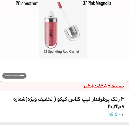
٣ رنگ پرطرفدار ليپ گلاس كيكو ( تخفيف ويژه)شماره
20,22,07
برند:
كيكو