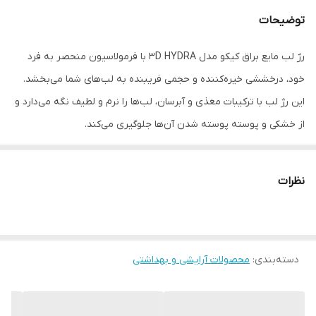
توضیحات
رژ لب مایع براق کیکو مدل 3D HYDRA با فرمولاسیون منحصر به فرد
خود، درخششی خیره‌کننده و حجمی فریبنده به لب‌های شما می‌بخشد.
این رژ لب با ترکیبات مغذی و آبرسان، لب‌ها را نرم و لطیف نگه می‌دارد و
از خشکی و پوسته پوسته شدن آن‌ها جلوگیری می‌کند.
ویژگی‌های رژ لب مایع براق کیکو مدل 3D HYDRA:
براقیت فوق‌العاده:
این رژ لب با انعکاس نور، لب‌ها را حجیم‌تر و
نظرات
درخشان‌تر نشان می‌دهد.
حجم‌دهنده:
با مواد مؤثر موجود در فرمولاسیون خود، لب‌ها را به طور
طبیعی حجیم‌تر می‌کند.
دسته‌بندی
:
آبرسان و مغذی:
محصولات آرایشی و بهداشتی
حاوی عصاره گل Bidens و هیالورونیک اسید برای
آبرسانی و حفظ رطوبت لب‌ها
ماندگاری بالا:
تا چندین ساعت بدون تغییر رنگ و پخش شدن روی