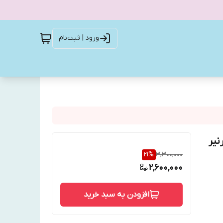
ورود | ثبت‌نام
گارنیر
21
%
3,300,000
2,600,000
افزودن به سبد خرید