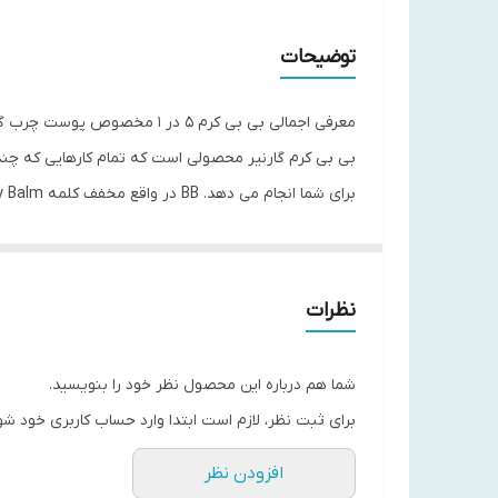
توضیحات
معرفی اجمالی بی بی کرم 5 در 1 مخصوص پوست چرب گارنیر
بی بی کرم گارنیر محصولی است که تمام کارهایی که چن
برای شما انجام می دهد. BB در واقع مخفف کلمه Beauty Balm است. یعنی این محصول هم برای سلامت پوست شما موثر است و هم ظاهری زیبا به پوست شما می بخشد.
بی بی کرم 5 در 1 مخصوص پوست چرب گارنیر که هم اکنون در حال مشاهده آن هستید، محصولی مناسب استفاده روزانه برای افرادی است که پوستی چرب دارند.
مهم ترین ویژگی های بی بی کرم 5 در 1 گارنیر
نظرات
تامین کننده آب و رطوبت مورد نیاز پوست برای مدت
افزایش دهنده شفافیت و درخشندگی طبیعی پوست
شما هم درباره این محصول نظر خود را بنویسید.
افزایش دهنده سلامت پوست
برای ثبت نظر، لازم است ابتدا وارد حساب کاربری خود شو
ایجاد پوستی با رنگ یکدست و بی نقص
افزودن نظر
حاوی SPF 25