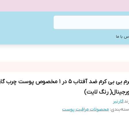
س با ما
كرم بی بی کرم ضد آفتاب 5 در 1 مخصوص پوست چرب 
ورجينال( رنگ لايت)
ند:
گارنير
ته‌بندی
:
محصولات مراقبت پوست