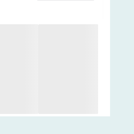
دارای رنگدانه های معدنی
پوشاننده عالی عیوب و نواقص صورت
روشن کننده پوست
محافظت از پوست در برابر عوامل آسیب رسان خارجی م
به حداقل رساندن منافذ باز و بزرگ پوست
ایجاد شرایطی مناسب برای تنفس پوست
فاقد چربی
غنی شده با پرلیت
ماندگاری 12 ساعته
مناسب استفاده برای پوست های چرب و مختلط
درباره فرمولاسیون این بی بی کرم گارنیر
ببخشد و هم باعث بهبود عیوب و افزایش سلامت پوستت