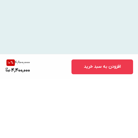
4,900,000
10
%
افزودن به سبد خرید
4,400,000
برگشت به بالا