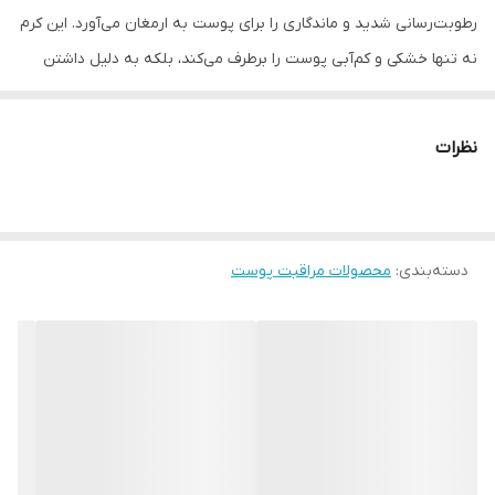
رطوبت‌رسانی شدید و ماندگاری را برای پوست به ارمغان می‌آورد. این کرم
نه تنها خشکی و کم‌آبی پوست را برطرف می‌کند، بلکه به دلیل داشتن
سرامید و نیاسینامید، سد دفاعی پوست را نیز تقویت کرده و جلوه‌ای
سالم، شاداب و "شیشه‌ای" (Glass Skin) به پوست می‌بخشد
نظرات
ترکیبات کرم
هیالورونیک اسید → جذب و نگهداری رطوبت در پوست برای آبرسانی
چندلایه
دسته‌بندی
:
پانتنول (ویتامین B5) → ترمیم‌کننده و تقویت‌کننده سد محافظ پوست
محصولات مراقبت پوست
کپسول‌های آبرسان فعال → رهایش تدریجی مواد مغذی و رطوبت در
طول روز
دارای روغن جوجوبا و اسکوالان جهت نرمی و لطافت
ویژگی ها:
آبرسانی چندلایه‌ای و طولانی‌مدت برای رفع خشکی و حفظ رطوبت و
لطافت پوست