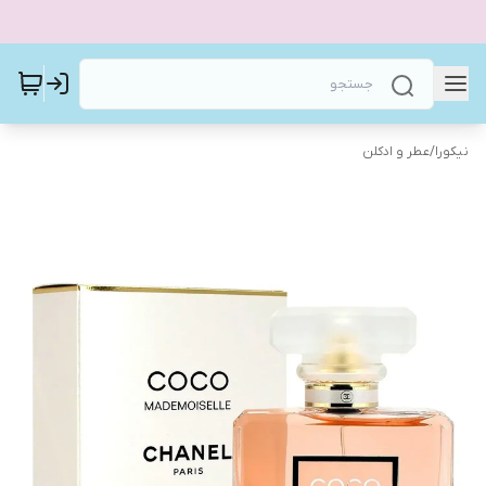
نیکورا
/
عطر و ادکلن