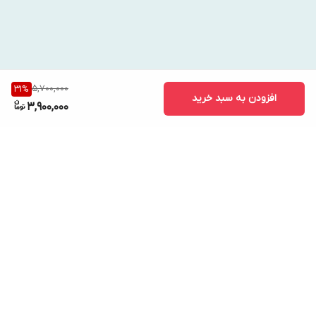
5,700,000
31
%
افزودن به سبد خرید
3,900,000
برگشت به بالا