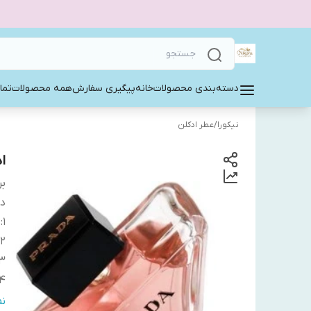
دسته‌بندی محصولات
خانه
پیگیری سفارش
همه محصولات
تما
نیکورا
/
عطر ادکلن
ا
بر
دس
1
:
پ
2
3
4
5
ن