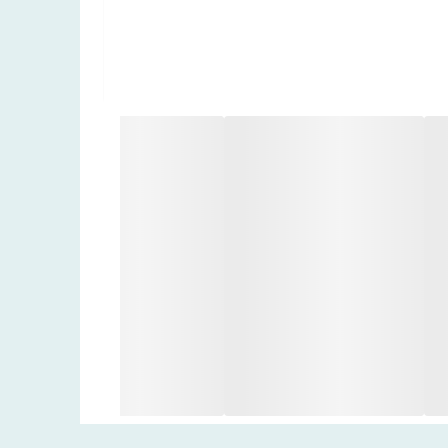
ستی) از مواد طبیعی تولید می‌شود. این ماده
 عطر حضور دارد، یک
حس رمزآلود، کمی تلخ و به شدت
 و معمولی خارج می‌سازد .
و
تا چندین روز روی لباس
ماندگاری دارد . پخش
. این رویکرد دوستدار محیط زیست، همراه با