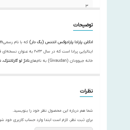
3
4
توضیحات
5
ادکلن پارادا پارادوکس انتنس (بگ دار)
که با نام رسمی
um
6
ایتالیایی پرادا است که د
خانه جیوودان (Givaudan) به نام‌های
نادژ لو گارلانتزک، 
7
به نمایش می‌گذارد .
8
برخلاف بسیاری از عطرهای زنانه که یا بیش از حد شیرین 
9
نظرات
قدرت و اعتماد به نفس بالایی دارد؛ زنی که قراردادهای م
ویژگی‌های محصول
شما هم درباره این محصول نظر خود را بنویسید.
سوپراینجکشن یاس
برای ثبت نظر، لازم است ابتدا وارد حساب کاربری خود شو
یکی از نوآوری‌های تکنولوژیک این عطر، استفاده از
فرآیند