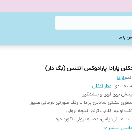
س با ما
دکلن پارادا پارادوکس انتنس (بگ دار)
ند:
پارادا
ته‌بندی
:
عطر ادکلن
خش بوی قوی و چشمگیر
:
بطری مثلثی نمادین پرادا با رنگ صورتی مرجانی عمیق
:
نت اولیه: گلابی، ترنج، غنچه نرولی
:
نت میانی: یاس، عصاره نرولی، آکورد خزه
:
نت پایه: وانیل بوربون، کهربا، آمبروفیکس، ماسک سفید
مایش بیشتر