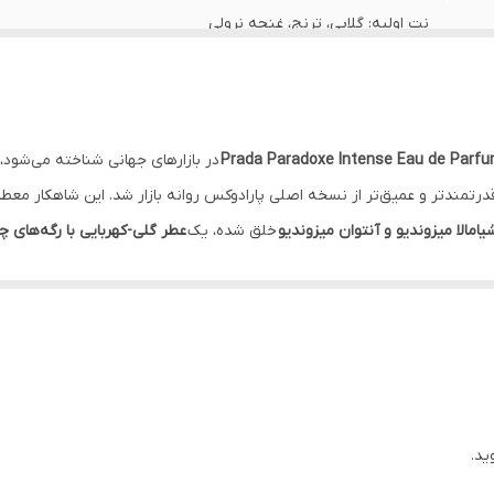
نت اولیه: گلابی، ترنج، غنچه نرولی
نت میانی: یاس، عصاره نرولی، آکورد خزه
نت پایه: وانیل بوربون، کهربا، آمبروفیکس، ماسک سفید
Prada Paradoxe Intense Eau de Parf
در بازارهای جهانی شناخته می‌شود،
جنسیت زنانه
ر سال ۲۰۲۳ به عنوان نسخه‌ای قدرتمندتر و عمیق‌تر از نسخه اصلی پارادوکس روانه بازار شد. ا
شیامالا میزوندیو و آنتوان میزوندیو
خلق شده، یک
عطر گلی-کهربایی با رگه‌های چ
ماندگاری بالا
کشور سازنده: ایتالیا
هستند و یا ماندگاری پایینی دارند،
ادکلن پارادا پارادوکس انتنس (بگ دار)
با ف
گرانبها، تجربه‌ای از ماندگاری بالای ۱۲ ساعت و پخش بوی قابل توجه (Sillage) را ارائه می‌دهد که 
نوع عطر: ادو پرفیوم
رسوم را به چالش می‌کشد و زنانگی خود را به شیوه‌ای قدرتمند اما دلنشین تعری
ید.
 سوپراینجکشن
برای استخراج عصاره گل یاس است. این روش پیشرفته، رایحه 