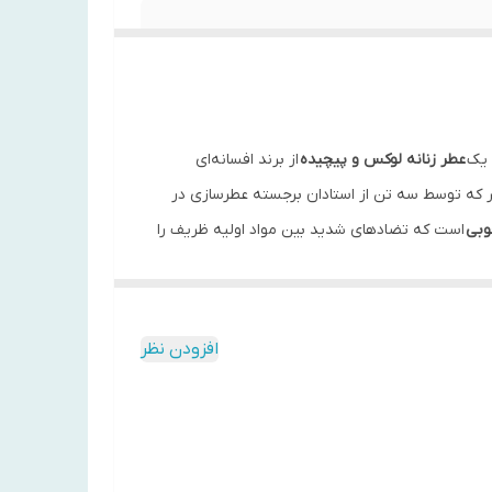
 یک
عطر زنانه لوکس و پیچیده
از برند افسانه‌ای
ین شاهکار معطر که توسط سه تن از استادان برجسته عطرسازی در
وبی
است که تضادهای شدید بین مواد اولیه ظریف را
رمولاسیون
فوق العاده متمرکز
و استفاده از مواد نادر و
تا روزها روی لباس باقی می‌ماند . این عطر برای زنی طراحی شده که در عین ظرافت و لطافت،
افزودن نظر
ف می‌کند .
یاس را به حداکثر غلظت و خلوص می‌رساند و یک
حساب