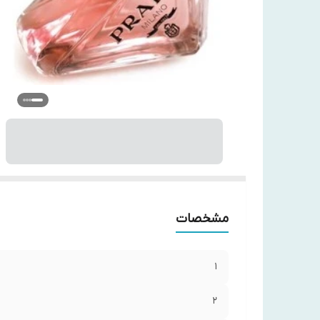
6
7
8
:
9
مشخصات
1
2