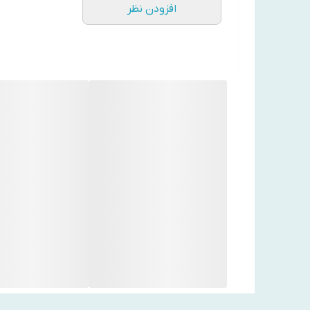
افزودن نظر
گل‌های هوایی و در عین حال عمیق
ایجاد می‌کند که بلافا
آمبروفیکس
به جای استفاده از کهربای سنتی، این عطر از
آمبروفیکس
ا
حس
گرمی، لطافت و جذابیت جنسی
را به شکلی شفاف و م
آکورد خزه
تفاوت اصلی نسخه Intense با نسخه اصلی در اضافه شدن
شیک
به عطر می‌بخشد. این آکورد به قدری هوشمندانه طر
ماندگاری بالا و پخش بوی فوق العاده
بر اساس بررسی‌های کاربران در پلتفرم‌های معتبر عطر مانند Influenster و ora
بو (Sillage) این عطر بسیار چشمگیر است و با چند اسپری کوچک، اطرافیان شما را تحت تأثیر قرار می‌دهد.
طراحی پایدار و قابل شارژ
یکی از ویژگی‌های منحصربه‌فرد این محصول،
سیستم قابل
استفاده از شیشه سبک‌تر و بسته‌بندی تایید شده FSC MIX، این عطر را به انتخابی
بطری نمادین مثلثی