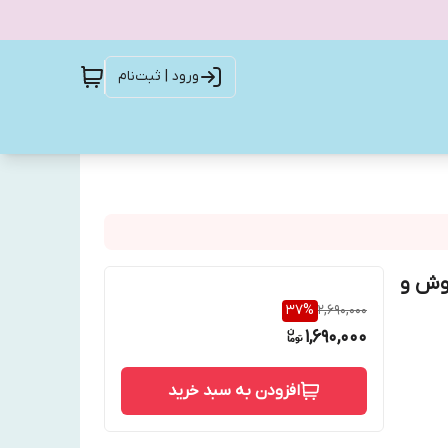
ورود | ثبت‌نام
وش و
37
%
2,690,000
1,690,000
افزودن به سبد خرید