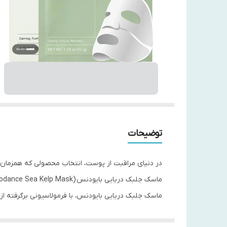
توضیحات
در دنیای مراقبت از پوست، انتخاب محصولی که همزمان آبر
ماسک جلبک دریایی بایودنس (Biodance Sea Kelp Mask)، پاسخی قدرتمند و موثر برای انواع پوست ارائه کرده است.
ماسک جلبک دریایی بایودنس، با فرمولاسیونی برگرفته از 
ترکیبات ویژه‌اش، به راحتی می‌تواند عنوان ماسک آ