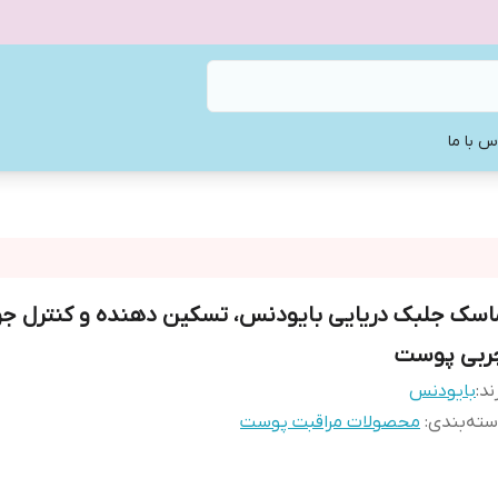
س با ما
اسک جلبک دریایی بایودنس، تسکین دهنده و کنترل ج
ربی پوست
ند:
بایودنس
ته‌بندی
:
محصولات مراقبت پوست