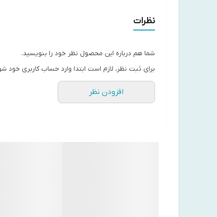
این ماسک محبوب کره ای تمرکزش روی آبرسانی، خنک‌کنن
نظرات
ویژگی ماسک بایودنس سبز:
فواید قدرتمند تسکین‌دهنده جلبک دریایی: حاوی ج
شما هم درباره این محصول نظر خود را بنویسید.
مستعد آکنه مفیدتر میشه.
برای ثبت نظر، لازم است ابتدا وارد حساب کاربری خود شو
مراقبت از لک‌ها و درخشندگی: با این ماسک بایودنس
افزودن نظر
نقویت سد دفاعی: ماسک صورت جلبک دریایی ترکیباتی 
کاهش التهاب پوست: این محصول با عصاره تخمیرشده 
کنترل تولید چربی اضافی، از ایجاد جوش‌های ناخواست
مواد و ترکیبات ماسک جلبک دریایی بایودنس:
پوست رسانده و مانع از دهیدراته شدن آن می‌شود.
آلانتوئین: التیام‌بخش و بازسازی‌کننده پوست حساس
عصاره خیار: خنک‌کننده، آبرسان و آرام‌بخش پوست.