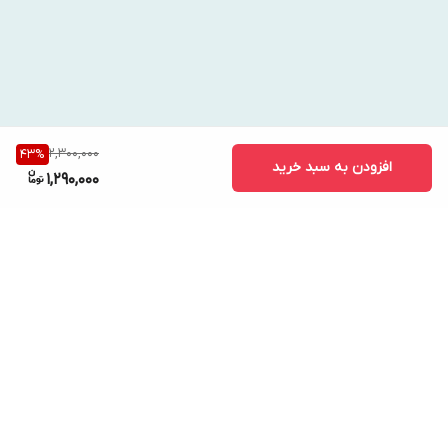
2,300,000
43
%
افزودن به سبد خرید
1,290,000
برگشت به بالا