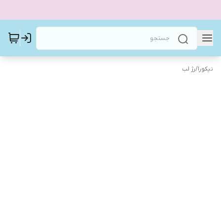
نیکورا
/
رژ لب