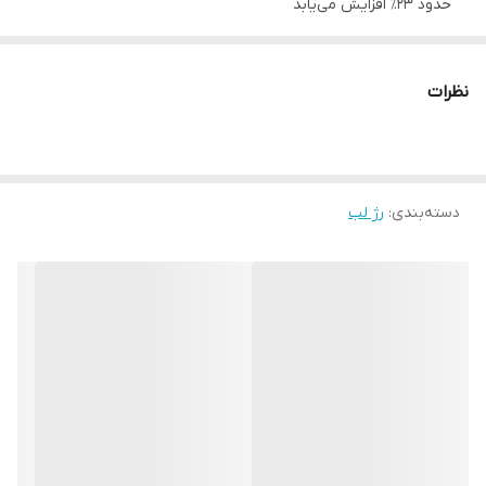
حدود ۲۳٪ افزایش می‌یابد
بافت سبک و راحت
: بدون چسبندگی و با احساس نرم روی لب‌ها
فرمول گیاهی
: عصاره Bidens Pilosa (جایگزین طبیعی رتینول) و
نظرات
روغن بذر کتان برای تغذیه لب‌ها
اپلیکاتور flocked-tip
: جهت پخش دقیق و یکنواخت روی لب‌ها
نحوه استفاده
دسته‌بندی
:
رژ لب
لب‌ها را تمیز و خشک کنید.
با اپلیکاتور، از مرکز لب آغاز کرده و به سمت گوشه‌ها پخش کنید.
محصول را می‌توان به‌ تنهایی استفاده کرد یا روی رژ لب برای افزایش
درخشش.
در طول روز برای حفظ جلوه و رطوبت، در صورت نیاز تمدید کنید.
ترکیبات مؤثر
عصاره Bidens Pilosa
: تقویت‌ کننده بافت لب و جایگزین گیاهی
ملایم رتینول