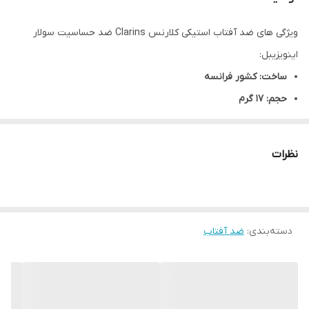
ویژگی های ضد آفتاب استیکی کلارنس Clarins ضد حساسیت سولار
اینویزیبل:
ساخت: کشور فرانسه
حجم: 17 گرم
رنگ‌بندی: فاقد رنگ
مناسب: انواع پوست
نظرات
سن: 18+
بافت: سرم
حاوی: آلوئه ورا و چنار
دسته‌بندی
:
ضد آفتاب
حاوی: عصاره درخت چنار با خاصیت ضد پیری
ترکیبی از 6 عصاره گیاهی برای کمک به جلوگیری از علائم قابل مشاهده
پیری نور و کم آبی
ترکیبی از فیلترهای آفتاب برای محافظت بهینه در برابر اشعه های