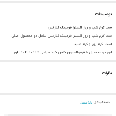
توضیحات
ست کرم شب و روز اکسترا فرمینگ کلارنس
ست کرم شب و روز اکسترا فرمینگ کلارنس شامل دو محصول اصلی
است: کرم روز و کرم شب.
این دو محصول با فرمولاسیون خاص خود طراحی شده‌اند تا به طور
همزمان نیازهای پوست شما را در طول روز و شب برطرف کنند.
1.کرم روز اکسترا فرمینگ کلارنس
یک محصول ضد چروک، سفت‌کننده و
نظرات
جوانساز پوست است که برای انواع پوست طراحی شده است. این کرم با
ترکیبات غنی و گیاهی، به افزایش انعطاف‌پذیری، لطافت و درخشندگی
پوست کمک کرده و نشانه‌های پیری زودرس را کاهش می‌دهد.
دسته‌بندی
:
جوانساز
فرمولاسیون غنی‌شده با عصاره‌های گیاهی و ویتامین‌ها جذب سریع و
بدون ایجاد حس سنگینی روی پوست است.