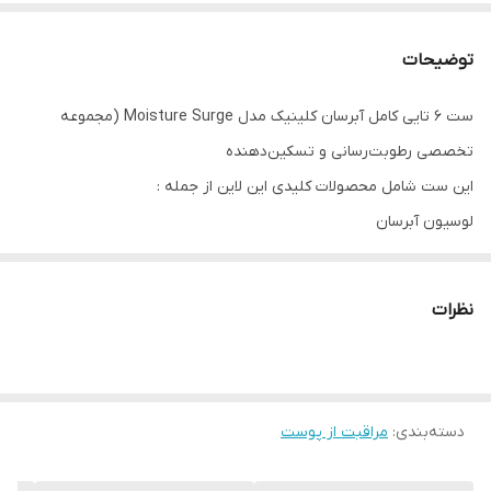
توضیحات
ست ۶ تایی کامل آبرسان کلینیک مدل Moisture Surge (مجموعه
تخصصی رطوبت‌رسانی و تسکین‌دهنده
این ست شامل محصولات کلیدی این لاین از جمله :
لوسیون آبرسان
سرم کنسانتره
کرم 100 ساعته
نظرات
اسپری آبرسان
ماسک شب
می‌باشد.
----------
دسته‌بندی
:
مراقبت از پوست