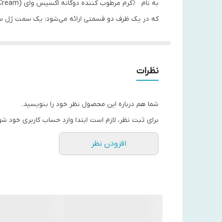
به نام 《کرم مرطوب کننده دوگانه اکسیس وای (Cera Heart My Type Duo Cream) است
به طور همزمان چربی را کنترل کرده و پوست را مرطوب
ویژگی‌ها و عملکرد:
فرمولی دوتایی: ژل برای نواحی چرب (تنظیم سبوم، ضد ا
نظرات
عصاره هارت‌لیف (Heartleaf): آرام‌بخش پوست و کنترل‌کننده چربی و التهاب.
سرامیدها: تقویت‌کننده سد پوستی و جلوگیری از خشکی.
شما هم درباره این محصول نظر خود را بنویسید.
مناسب پوست مختلط: به طور خاص برای پوست‌هایی ک
برای ثبت نظر، لازم است ابتدا وارد حساب کاربری خود شو
بافت سبک: احساس سنگینی روی پوست ایجاد نمی‌کند.
افزودن نظر
فاقد مواد مضر: بدون الکل، اسانس و پارابن، مناسب پ
نحوه استفاده:
بعد از پاکسازی، ژل را برای پیشانی، بینی و چانه (T-Zone) و کرم را برای گونه‌ها و نواحی خشک‌تر (U-Zone) بمالید.
می‌توانید هر دو را با هم ترکیب کرده و به کل صورت بزنی