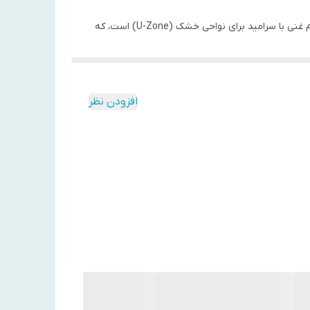
که در یک ظرف دو قسمتی ارائه می‌شود: یک سمت ژل سبک حاوی هارت‌لیف (Heartleaf) برای نواحی چرب (T-Zone) و سمت دیگر کرم غنی با سرامید برای نواحی خشک (U-Zone) است، که
افزودن نظر