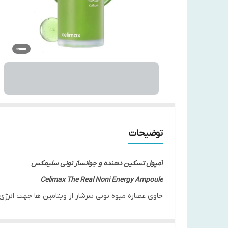
توضیحات
آمپول تسکین دهنده و جوانساز نونی سلیمکس
Celimax The Real Noni Energy Ampoule
حاوی عصاره میوه نونی سرشار از ویتامین ها جهت انرژی
حاوی روغن برگ رزماری آنتی اکسیدان قوی برای محافظت