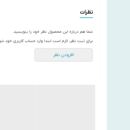
حاوی هیالورونیک اسید و گلیسیرین جهت آبرسانی عمق
حاوی روغن هسته انگور مغذی و غنی از آنتی‌اکسیدان ه
نظرات
حاوی ترکیبات ضد پیری جهت کاهش چروک و خطوط ریز،
حاوی پانتنول جهت تقویت سد دفاعی و رطوبتی و تسکین
شما هم درباره این محصول نظر خود را بنویسید.
برای ثبت نظر، لازم است ابتدا وارد حساب کاربری خود شو
مزایای استفاده از آمپول نونی سلیمکس
افزودن نظر
🔹 کاهش فوری قرمزی و التهاب پس از لیزر، اصلاح یا 
🔹 بدون ایجاد احساس چربی یا چسبندگی 🔹 مناسب برا
چه کسانی به این آمپول نیاز دارند؟
اگر در دسته‌های زیر هستید، آمپول نونی سلیمکس دقیقا
✔️ پوست شما حساس، ملتهب یا نازک است
✔️ به‌دنبال محصولی طبیعی برای بازسازی پوست هستید
✔️ رطوبت پوستتان سریع از بین می‌رود
✔️ به تازگی تحت درمان‌های پوستی (لیزر، پیلینگ و …) قر