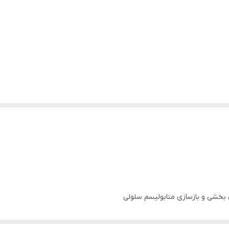
 بخشی و بازسازی متابولیسم سلولی
 از پوست در برابر استرس اکسیداتیو