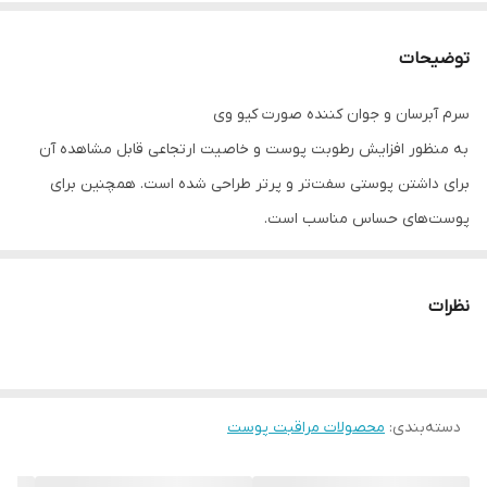
توضیحات
سرم آبرسان و جوان کننده صورت کیو وی
به منظور افزایش رطوبت پوست و خاصیت ارتجاعی قابل مشاهده آن
برای داشتن پوستی سفت‌تر و پرتر طراحی شده است. همچنین برای
پوست‌های حساس مناسب است.
سرم آبرسان و جوان کننده صورت کیو وی حاوی نیاسینامید (ویتامین
B3)، پانتنول (پرو ویتامین B5) و آومید 15™. به کاهش احتمال سوزش
نظرات
کمک می‌کند.
این سرم آبرسان و جوان کننده پس از 7 روز، رطوبت پوست را تا 42٪
افزایش می‌دهد.*
دسته‌بندی
:
محصولات مراقبت پوست
به طور قابل توجهی به بهبود خاصیت ارتجاعی پوست کمک می‌کند.
به طور قابل توجهی سطح چین و چروک را پس از 28 روز کاهش