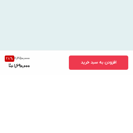
2,350,000
28
%
افزودن به سبد خرید
1,690,000
برگشت به بالا