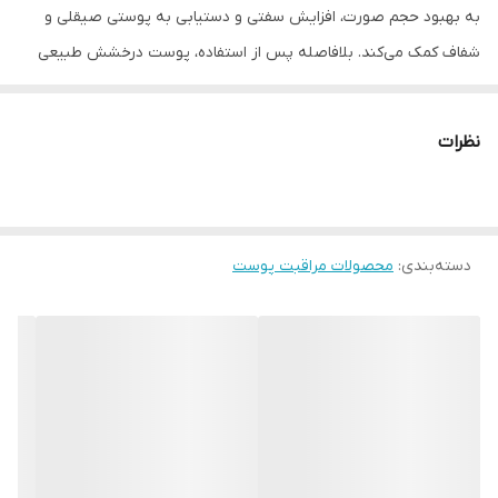
به بهبود حجم صورت، افزایش سفتی و دستیابی به پوستی صیقلی و
شفاف کمک می‌کند. بلافاصله پس از استفاده، پوست درخشش طبیعی
خود را بازیابی کرده و جلوه‌ی «شیشه‌ای کره‌ای» با حجم‌دهی و سفتی
فوری ایجاد می‌شود.
نظرات
ویژگی‌هایی که پوست شما را دوباره زنده می‌کند!
هیدراتاسیون ۲۴ ساعته:
کلاژن یخ زده، رطوبت عمیق را تأمین می‌کند.
دسته‌بندی
:
کاهش خطوط ریز و چین‌وچروک:
محصولات مراقبت پوست
ترکیب نیاسینامید و کلاژن،
الاستیسیته پوست را بهبود می‌بخشد.
مناسب همه پوست‌ها
: بدون افزودنی‌های مضر، حتی برای پوست‌های
حساس.
ویژگی‌های کرم جوانساز ژله‌ای کلاژن مدی کیوب Medicube Collagen
Jelly Cream