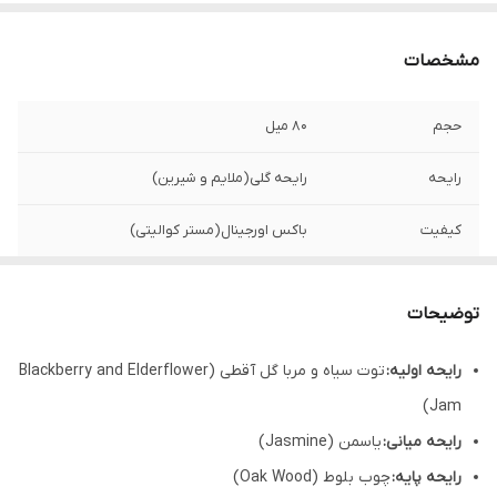
مشخصات
حجم
۸۰ میل
رایحه
رایحه گلی(ملایم و شیرین)
کیفیت
باکس اورجینال(مستر کوالیتی)
مناسب برای
بانوان
توضیحات
رایحه اولیه:
توت سیاه و مربا گل آقطی (Blackberry and Elderflower
Jam)
رایحه میانی:
یاسمن (Jasmine)
رایحه پایه:
چوب بلوط (Oak Wood)