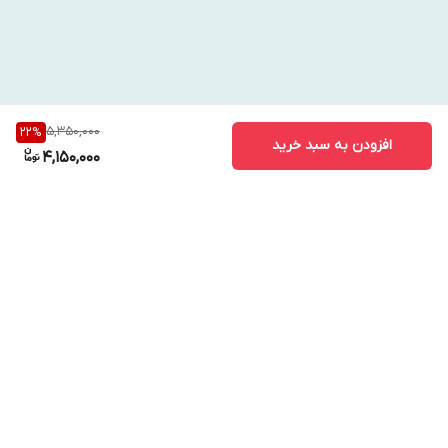
5,350,000
22
%
افزودن به سبد خرید
4,150,000
برگشت به بالا