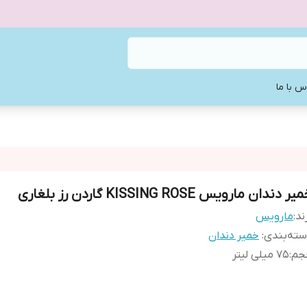
س با ما
ر دندان مارویس KISSING ROSE گاردن رز بلغاری
ند:
مارویس
ته‌بندی
:
خمیر دندان
جم
:
۷۵ میلی لیتر