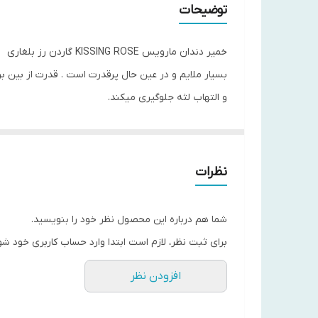
توضیحات
خمیر دندان مارویس KISSING ROSE گاردن رز بلغاری
بسیار ملایم و در عین حال پرقدرت است . قدرت از بین بر
و التهاب لثه جلوگیری میکند.
خمیر دندان مارویس KISSING ROSE گاردن رز بلغاری
با طعم معطر رز بلغاری و رایحه ای تازه از نعناع معط
سفیدکننده قدرتمند
نظرات
بدون آسیب به مینای دندان
فرمول ملایم با پودرهای پاک‌کننده سنتی
شما هم درباره این محصول نظر خود را بنویسید.
جلوگیری از پوسیدگی با فلوراید و زایلیتول
برای ثبت نظر، لازم است ابتدا وارد حساب کاربری خود شو
حفظ تعادل فلور باکتریایی دهان
افزودن نظر
بدون ترکیبات حیوانی یا نگهدارنده
مناسب برای وگان‌ها