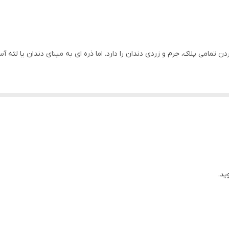
دن تمامی پلاک، جرم و زردی دندان را دارد. اما ذره ای به مینای دندان یا لث
ر
ید.