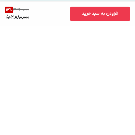
3,360,000
14
%
افزودن به سبد خرید
2,880,000
برگشت به بالا
پشتیبانی ۲۴ ساعته
۷ روز ضمانت بازگشت کالا