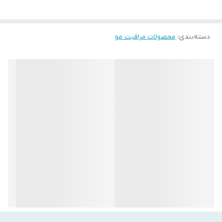
آقایان
خصوصیات
دسته‌بندی
:
محصولات مراقبت مو
بدون سیلیکون و پارابن - سرشار از آنتی‌اکسیدان‌های قوی - حاوی
عصاره‌های گیاهی و طبیعی - کاهش‌دهنده ریزش مو - تقویت‌کننده
فولیکول مو و افزایش ضخامت تار مو - تحریک رشد مجدد مو - کمک به
افزایش حجم و ضخامت مو - محافظت از پیاز مو - رطوبت‌رسانی عمیق
نوع مو
مناسب انواع مو
بافت
شامپو، ژل مایع، سبک و مناسب برای استفاده روزانه
کیفیت محصول
اورجینال با تضمین اصالت