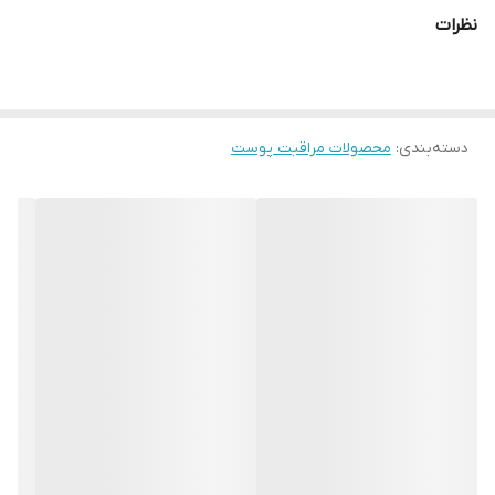
ویژگی ها:
نظرات
آبرسانی و مرطوب کنندگی:
این کرم با ترکیبات آبرسان قوی مانند عصاره پروپولیس، عسل و ژل
رویال، به آبرسانی عمیق پوست کمک می کند و خشکی و کم آبی
دسته‌بندی
:
پوست را برطرف می کند.
محصولات مراقبت پوست
روشن کنندگی و یکدست کنندگی:
کرم پروپولیس کوزارکس با روشن کردن پوست و یکدست کردن رنگ
آن، به پوست درخشش طبیعی می بخشد.
ترمیم کننده و ضد التهاب:
این کرم با خواص ترمیم کنندگی و ضد التهابی خود، به بهبود آسیب
های پوستی و کاهش التهابات کمک می کند.
بافت سبک و زودجذب:
بافت ژلی این کرم به سرعت جذب پوست می شود و احساس چربی یا
سنگینی روی پوست ایجاد نمی کند.