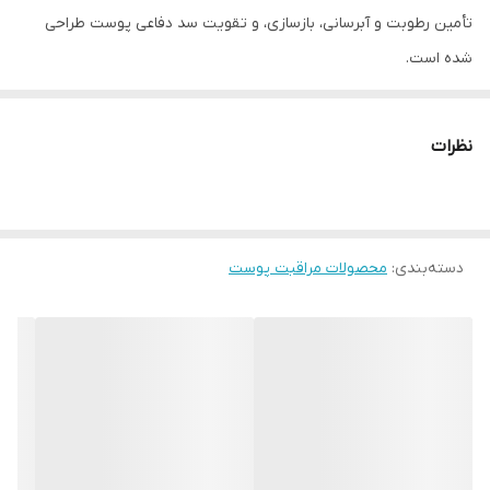
تأمین رطوبت و آبرسانی، بازسازی، و تقویت سد دفاعی پوست طراحی
شده است.
PDRN یک ترکیب بازسازی‌کننده است که از DNA ماهی استخراج شده و در
علم پزشکی برای ترمیم سلولی و بهبود زخم‌ها استفاده می‌شود. این
نظرات
ماده‌ی ارزشمند با تحریک تولید کلاژن و الاستین، به پوست کمک می‌کند
تا سریع‌تر بازسازی شده و ظاهر شاداب‌تری داشته باشد. در نتیجه،
چین‌وچروک‌ها کاهش پیدا می‌کنند، خاصیت ارتجاعی پوست افزایش
دسته‌بندی
:
محصولات مراقبت پوست
می‌یابد و بافت پوست صاف‌تر و یکدست‌تر می‌شود.
یکی از مهم‌ترین ترکیبات موجود در سرم آبرسان هیالورونیک و PDRN
آنوا، 11 نوع هیالورونیک اسید است که هر کدام در لایه‌های مختلف
پوست نفوذ کرده و به طور مؤثر رطوبت را درون سلول‌ها حفظ می‌کنند.
این ویژگی باعث می‌شود که خشکی، دهیدراته شدن و خطوط ریز ناشی از
کم‌آبی پوست از بین برود و پوستی نرم، لطیف و شفاف داشته باشید.
کلاژن یکی از مهم‌ترین پروتئین‌های ساختاری پوست است که با گذر