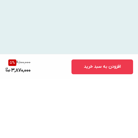
روی پوست تمیز بعد از تونر استفاده شود.
مقدار مناسبی از سرم را روی صورت و گردن بمالید و به‌آرامی ماساژ
دهید تا جذب شود.
برای آبرسانی بیشتر، می‌توان از چند لایه نازک سرم استفاده کرد.
در روتین صبح و شب قابل استفاده است.
4,100,000
5
%
افزودن به سبد خرید
3,870,000
برگشت به بالا