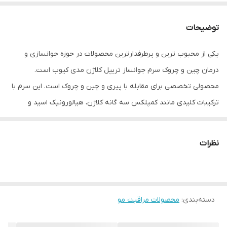
توضیحات
یکی از محبوب ترین و پرطرفدارترین محصولات در حوزه جوانسازی و
درمان چین و چروک سرم جوانساز تریپل کلاژن مدی کیوب است.
محصولی تخصصی برای مقابله با پیری و چین و چروک است. این سرم با
ترکیبات کلیدی مانند کمپلکس سه گانه کلاژن، هیالورونیک اسید و
نیاسینامید، طیف وسیعی از نیازهای پوستی مرتبط با پیری را پوشش
می‌دهد. از جمله مهم‌ترین ویژگی‌های برجسته این محصول می‌توان به
نظرات
خواص ضد چروک، جوانساز، آبرسان، روشن کننده و بهبود دهنده خاصیت
ارتجاعی پوست اشاره کرد. این سرم حاوی ترکیبات مؤثر دیگری مانند
هیالورونیک اسید و نیاسینامید است که هر یک به نوبه خود به بهبود
دسته‌بندی
:
محصولات مراقبت مو
وضعیت کلی پوست کمک می‌کنند. هیالورونیک اسید آبرسانی عمیق
پوست را تضمین می‌کند، در حالی که نیاسینامید به روشن شدن پوست،