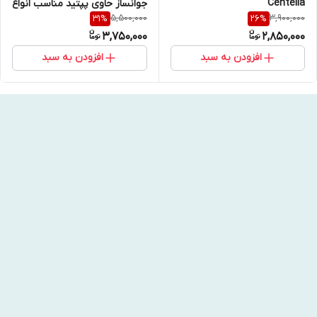
Centella
جوانساز حاوی پپتید مناسب انواع
5,500,000
3,900,000
31
%
26
%
پوست 140 میل JUMISO Snail
3,750,000
2,850,000
Mucin 95 + Peptide
افزودن به سبد
افزودن به سبد