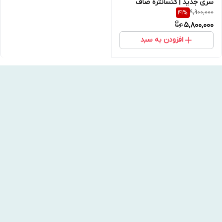
سری جدید | کنسانتره صاف
9,900,000
41
%
کننده و کنترل پیری پوست 50
5,800,000
ميل
افزودن به سبد