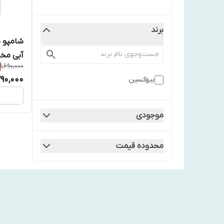
برند
شامپو ض
آبی مخ
1,690,000
290,000
بیوکسین
موجودی
محدوده قیمت